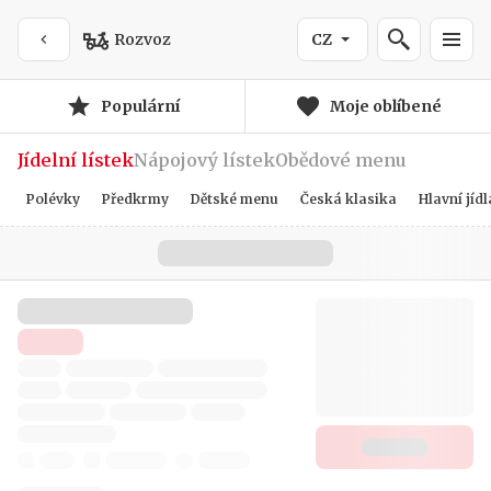
Rozvoz
CZ
Populární
Moje oblíbené
Jídelní lístek
Nápojový lístek
Obědové menu
Polévky
Předkrmy
Dětské menu
Česká klasika
Hlavní jídl