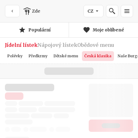
Zde
CZ
Populární
Moje oblíbené
Jídelní lístek
Nápojový lístek
Obědové menu
Polévky
Předkrmy
Dětské menu
Česká klasika
Naše Burg