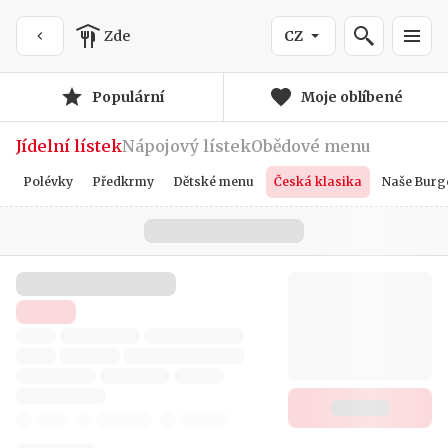
Zde
CZ
Populární
Moje oblíbené
Jídelní lístek
Nápojový lístek
Obědové menu
Polévky
Předkrmy
Dětské menu
Česká klasika
Naše Burg