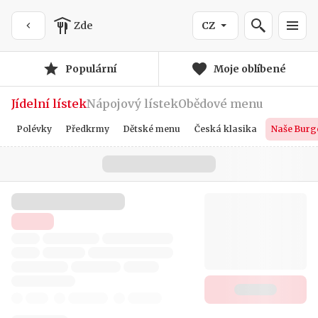
Zde
CZ
Populární
Moje oblíbené
Jídelní lístek
Nápojový lístek
Obědové menu
Polévky
Předkrmy
Dětské menu
Česká klasika
Naše Burg