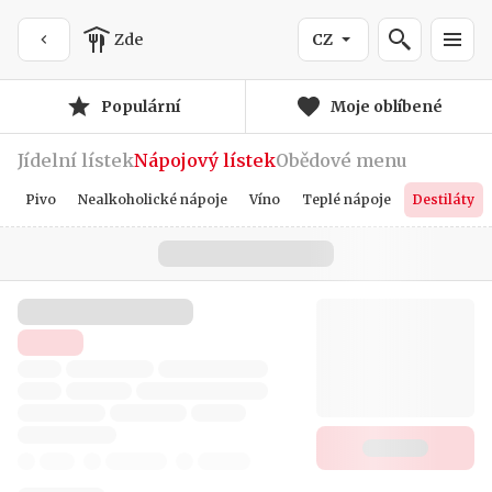
Zde
CZ
Populární
Moje oblíbené
Jídelní lístek
Nápojový lístek
Obědové menu
Pivo
Nealkoholické nápoje
Víno
Teplé nápoje
Destiláty