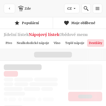
Zde
CZ
Populární
Moje oblíbené
Jídelní lístek
Nápojový lístek
Obědové menu
Pivo
Nealkoholické nápoje
Víno
Teplé nápoje
Destiláty