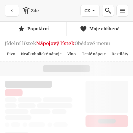
Zde
CZ
Populární
Moje oblíbené
Jídelní lístek
Nápojový lístek
Obědové menu
Pivo
Nealkoholické nápoje
Víno
Teplé nápoje
Destiláty