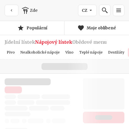
Zde
CZ
Populární
Moje oblíbené
Jídelní lístek
Nápojový lístek
Obědové menu
Pivo
Nealkoholické nápoje
Víno
Teplé nápoje
Destiláty