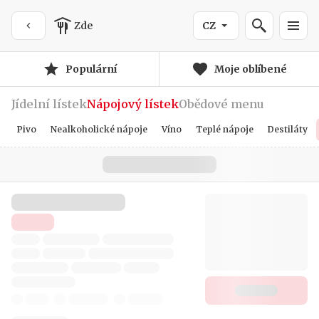
Zde
CZ
Populární
Moje oblíbené
Jídelní lístek
Nápojový lístek
Obědové menu
Pivo
Nealkoholické nápoje
Víno
Teplé nápoje
Destiláty