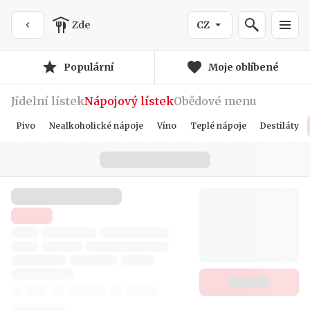
Zde
CZ
Populární
Moje oblíbené
Jídelní lístek
Nápojový lístek
Obědové menu
Pivo
Nealkoholické nápoje
Víno
Teplé nápoje
Destiláty