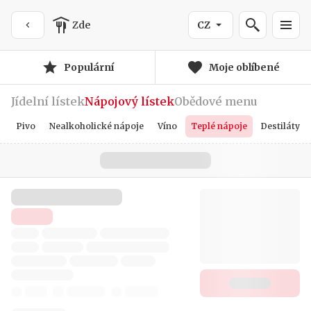
Zde
CZ
Populární
Moje oblíbené
Jídelní lístek
Nápojový lístek
Obědové menu
Pivo
Nealkoholické nápoje
Víno
Teplé nápoje
Destiláty