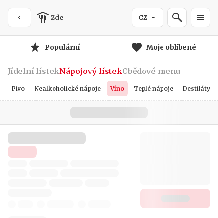
Zde
CZ
Populární
Moje oblíbené
Jídelní lístek
Nápojový lístek
Obědové menu
Pivo
Nealkoholické nápoje
Víno
Teplé nápoje
Destiláty