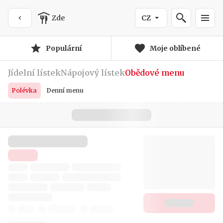
Zde
CZ
Populární
Moje oblíbené
Jídelní lístek
Nápojový lístek
Obědové menu
Polévka
Denní menu