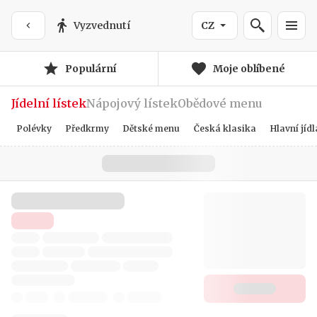
Vyzvednutí
CZ
Populární
Moje oblíbené
Jídelní lístek
Nápojový lístek
Obědové menu
Polévky
Předkrmy
Dětské menu
Česká klasika
Hlavní jídl